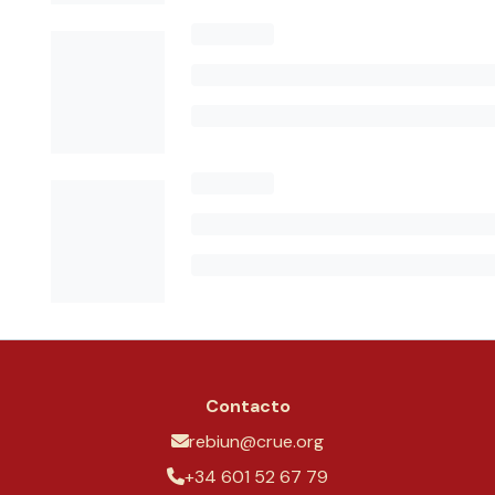
Contacto
rebiun@crue.org
+34 601 52 67 79