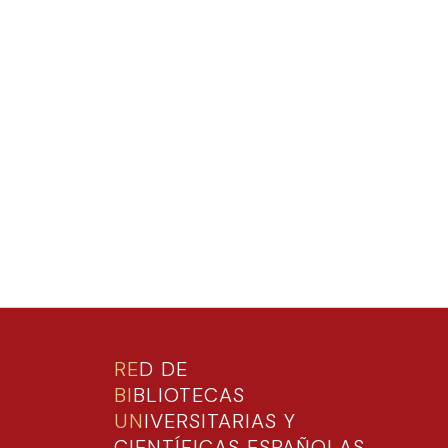
RE
D DE
BI
BLIOTECAS
UN
IVERSITARIAS Y
CIENTÍFICAS ESPAÑOLAS