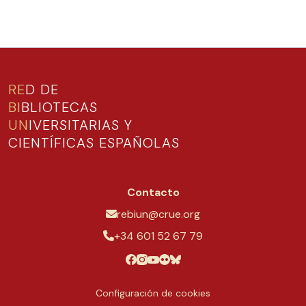
RE
D DE
BI
BLIOTECAS
UN
IVERSITARIAS Y
CIENTÍFICAS ESPAÑOLAS
Contacto
rebiun@crue.org
+34 601 52 67 79
Configuración de cookies