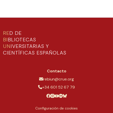
RE
D DE
BI
BLIOTECAS
UN
IVERSITARIAS Y
CIENTÍFICAS ESPAÑOLAS
Contacto
rebiun@crue.org
+34 601 52 67 79
Configuración de cookies