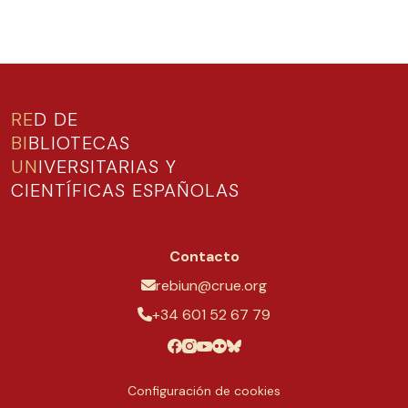
RE
D DE
BI
BLIOTECAS
UN
IVERSITARIAS Y
CIENTÍFICAS ESPAÑOLAS
Contacto
rebiun@crue.org
+34 601 52 67 79
Configuración de cookies