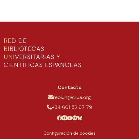
RE
D DE
BI
BLIOTECAS
UN
IVERSITARIAS Y
CIENTÍFICAS ESPAÑOLAS
Contacto
rebiun@crue.org
+34 601 52 67 79
Configuración de cookies