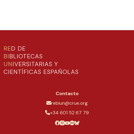
RE
D DE
BI
BLIOTECAS
UN
IVERSITARIAS Y
CIENTÍFICAS ESPAÑOLAS
Contacto
rebiun@crue.org
+34 601 52 67 79