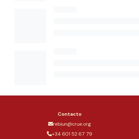
Contacto
rebiun@crue.org
+34 601 52 67 79