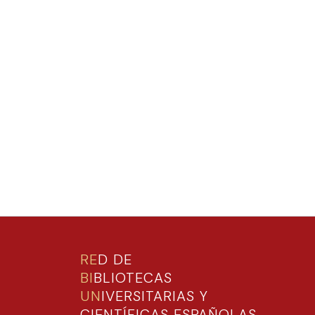
RE
D DE
BI
BLIOTECAS
UN
IVERSITARIAS Y
CIENTÍFICAS ESPAÑOLAS