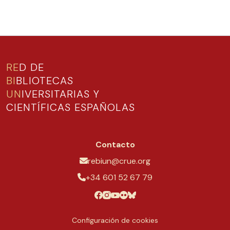
RE
D DE
BI
BLIOTECAS
UN
IVERSITARIAS Y
CIENTÍFICAS ESPAÑOLAS
Contacto
rebiun@crue.org
+34 601 52 67 79
Configuración de cookies