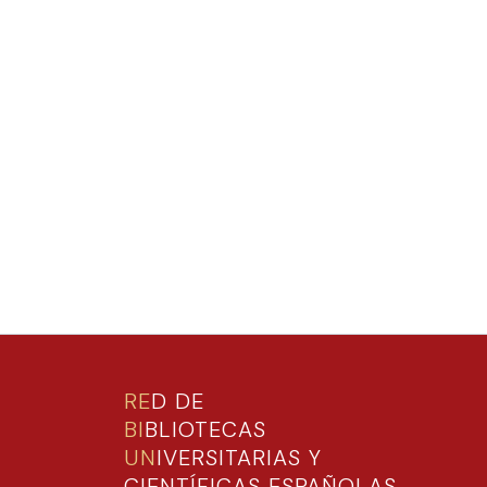
RE
D DE
BI
BLIOTECAS
UN
IVERSITARIAS Y
CIENTÍFICAS ESPAÑOLAS