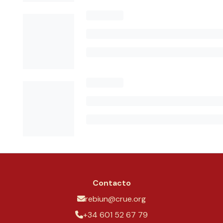
Contacto
rebiun@crue.org
+34 601 52 67 79