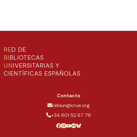
RE
D DE
BI
BLIOTECAS
UN
IVERSITARIAS Y
CIENTÍFICAS ESPAÑOLAS
Contacto
rebiun@crue.org
+34 601 52 67 79