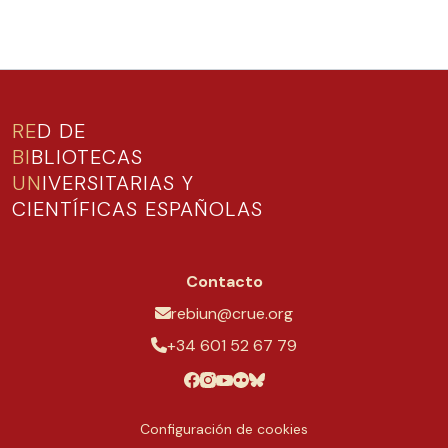
RE
D DE
BI
BLIOTECAS
UN
IVERSITARIAS Y
CIENTÍFICAS ESPAÑOLAS
Contacto
rebiun@crue.org
+34 601 52 67 79
Configuración de cookies