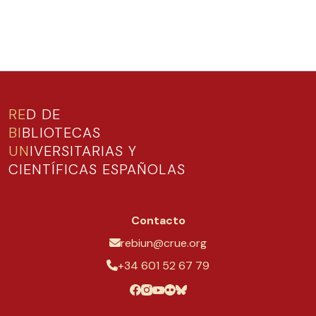
RE
D DE
BI
BLIOTECAS
UN
IVERSITARIAS Y
CIENTÍFICAS ESPAÑOLAS
Contacto
rebiun@crue.org
+34 601 52 67 79