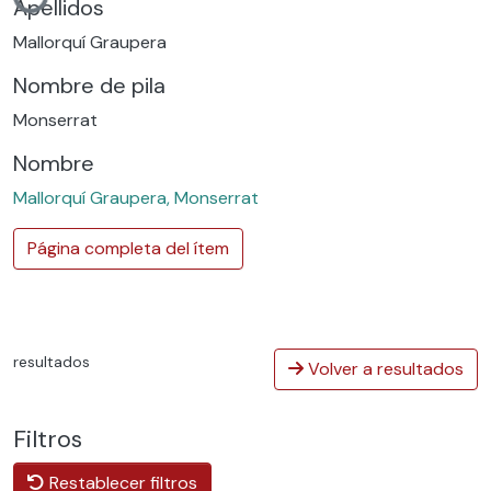
Cargando...
Apellidos
Mallorquí Graupera
Nombre de pila
Monserrat
Nombre
Mallorquí Graupera, Monserrat
Página completa del ítem
resultados
Volver a resultados
Filtros
Restablecer filtros