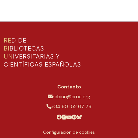
RE
D DE
BI
BLIOTECAS
UN
IVERSITARIAS Y
CIENTÍFICAS ESPAÑOLAS
Contacto
rebiun@crue.org
+34 601 52 67 79
Configuración de cookies