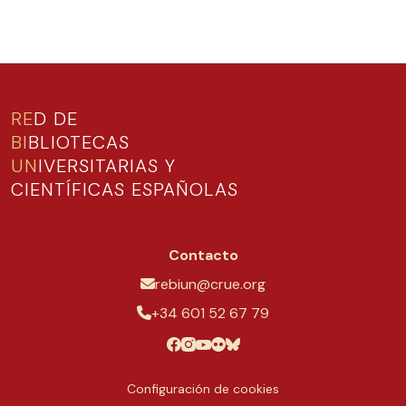
RE
D DE
BI
BLIOTECAS
UN
IVERSITARIAS Y
CIENTÍFICAS ESPAÑOLAS
Contacto
rebiun@crue.org
+34 601 52 67 79
Configuración de cookies