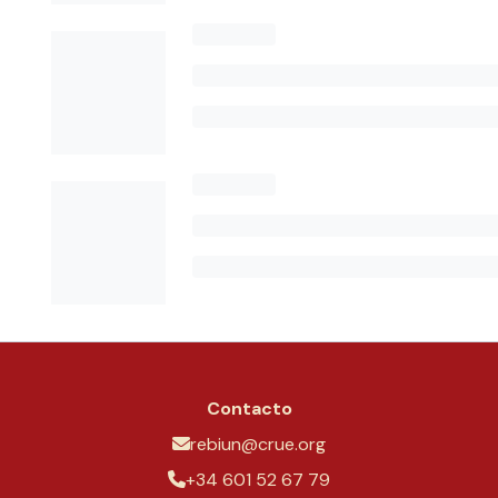
Contacto
rebiun@crue.org
+34 601 52 67 79