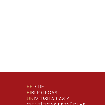
RE
D DE
BI
BLIOTECAS
UN
IVERSITARIAS Y
CIENTÍFICAS ESPAÑOLAS