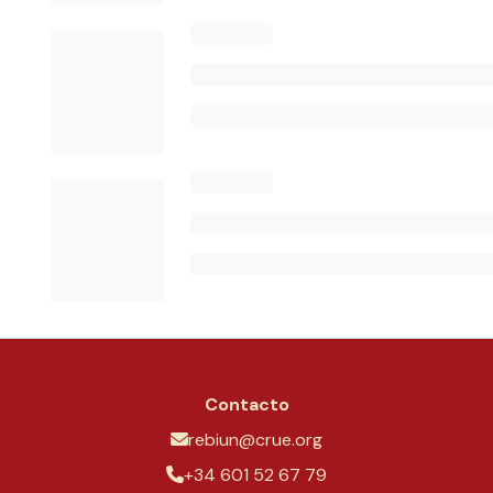
Contacto
rebiun@crue.org
+34 601 52 67 79