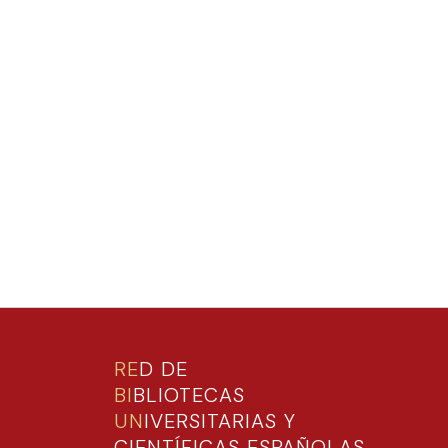
RE
D DE
BI
BLIOTECAS
UN
IVERSITARIAS Y
CIENTÍFICAS ESPAÑOLAS