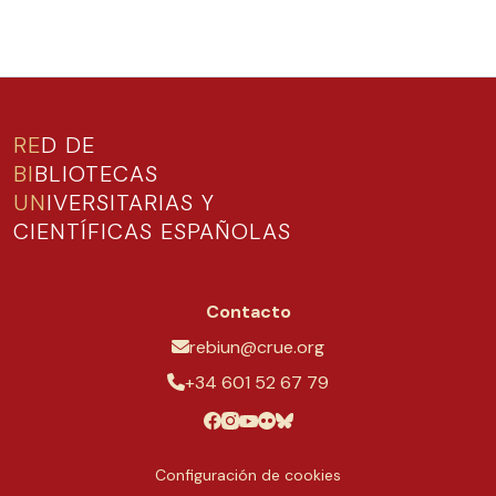
RE
D DE
BI
BLIOTECAS
UN
IVERSITARIAS Y
CIENTÍFICAS ESPAÑOLAS
Contacto
rebiun@crue.org
+34 601 52 67 79
Configuración de cookies