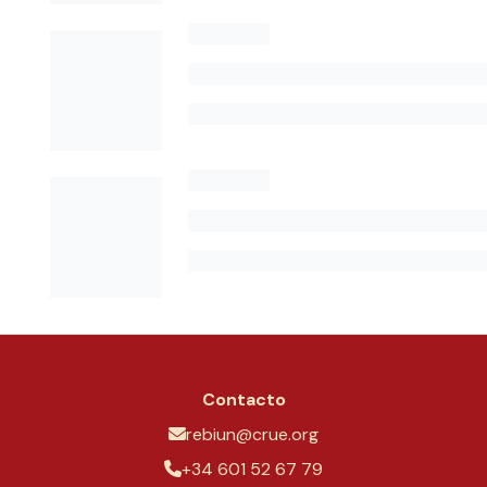
Contacto
rebiun@crue.org
+34 601 52 67 79