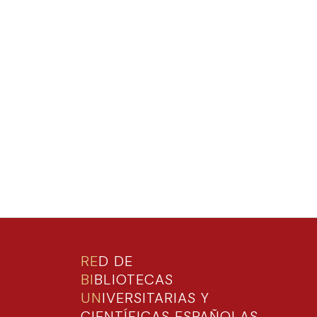
RE
D DE
BI
BLIOTECAS
UN
IVERSITARIAS Y
CIENTÍFICAS ESPAÑOLAS