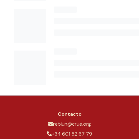
Contacto
rebiun@crue.org
+34 601 52 67 79