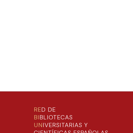
RE
D DE
BI
BLIOTECAS
UN
IVERSITARIAS Y
CIENTÍFICAS ESPAÑOLAS