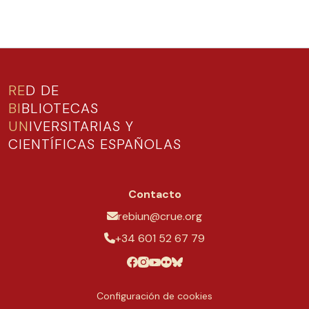
RE
D DE
BI
BLIOTECAS
UN
IVERSITARIAS Y
CIENTÍFICAS ESPAÑOLAS
Contacto
rebiun@crue.org
+34 601 52 67 79
Configuración de cookies