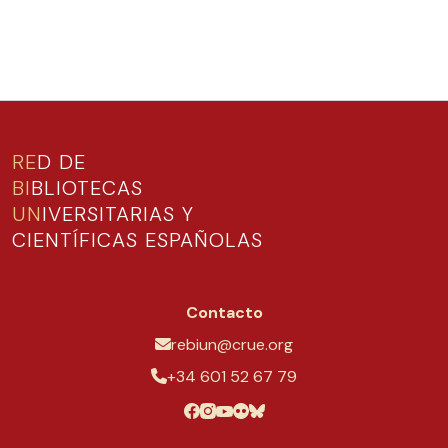
RE
D DE
BI
BLIOTECAS
UN
IVERSITARIAS Y
CIENTÍFICAS ESPAÑOLAS
Contacto
rebiun@crue.org
+34 601 52 67 79