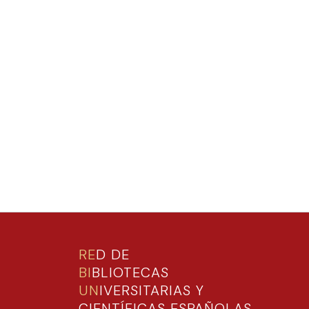
RE
D DE
BI
BLIOTECAS
UN
IVERSITARIAS Y
CIENTÍFICAS ESPAÑOLAS