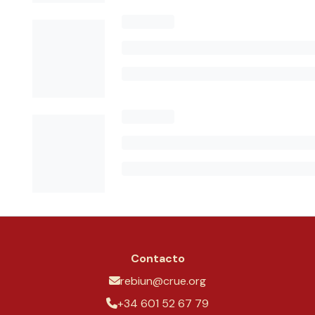
Contacto
rebiun@crue.org
+34 601 52 67 79