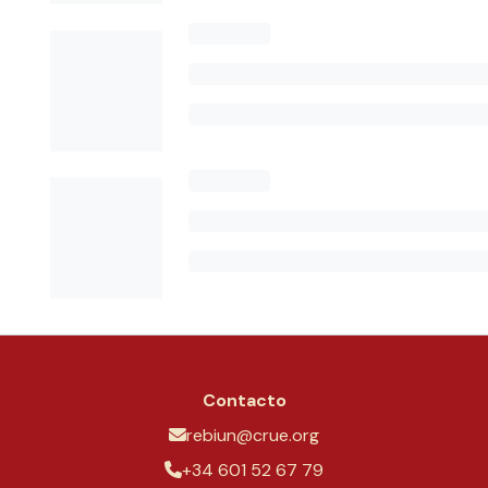
Contacto
rebiun@crue.org
+34 601 52 67 79