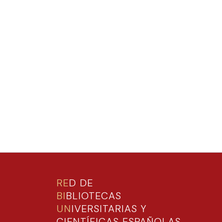
RE
D DE
BI
BLIOTECAS
UN
IVERSITARIAS Y
CIENTÍFICAS ESPAÑOLAS