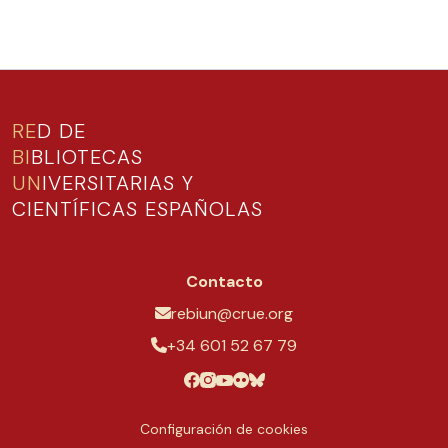
RE
D DE
BI
BLIOTECAS
UN
IVERSITARIAS Y
CIENTÍFICAS ESPAÑOLAS
Contacto
rebiun@crue.org
+34 601 52 67 79
Configuración de cookies