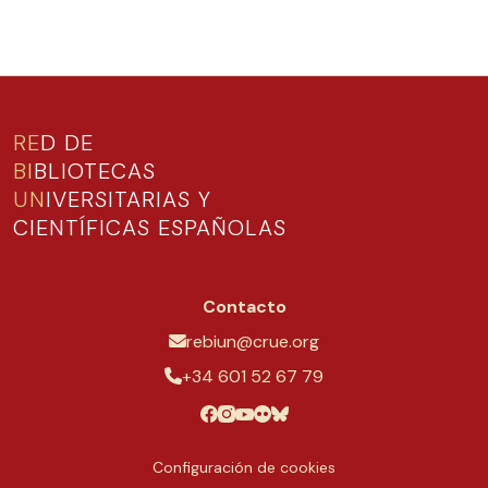
RE
D DE
BI
BLIOTECAS
UN
IVERSITARIAS Y
CIENTÍFICAS ESPAÑOLAS
Contacto
rebiun@crue.org
+34 601 52 67 79
Configuración de cookies