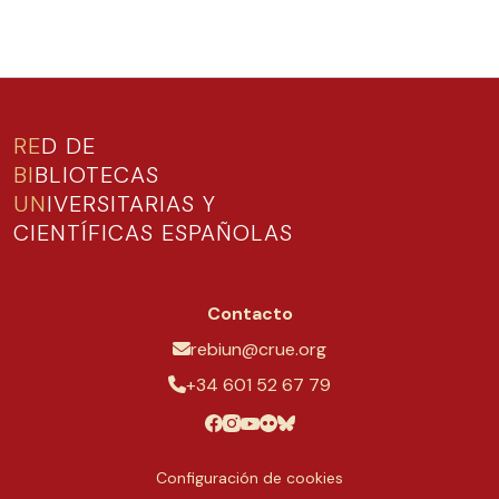
RE
D DE
BI
BLIOTECAS
UN
IVERSITARIAS Y
CIENTÍFICAS ESPAÑOLAS
Contacto
rebiun@crue.org
+34 601 52 67 79
Configuración de cookies