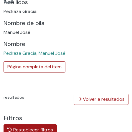
Cargando...
Apellidos
Pedraza Gracia
Nombre de pila
Manuel José
Nombre
Pedraza Gracia, Manuel José
Página completa del ítem
resultados
Volver a resultados
Filtros
Restablecer filtros