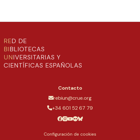
RE
D DE
BI
BLIOTECAS
UN
IVERSITARIAS Y
CIENTÍFICAS ESPAÑOLAS
Contacto
rebiun@crue.org
+34 601 52 67 79
Configuración de cookies