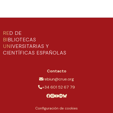
RE
D DE
BI
BLIOTECAS
UN
IVERSITARIAS Y
CIENTÍFICAS ESPAÑOLAS
Contacto
rebiun@crue.org
+34 601 52 67 79
Configuración de cookies