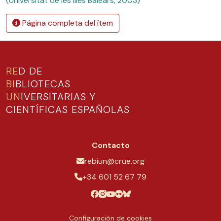
(Universitat de les Illes Balears, 2003)
Página completa del ítem
RE
D DE
BI
BLIOTECAS
UN
IVERSITARIAS Y
CIENTÍFICAS ESPAÑOLAS
Contacto
rebiun@crue.org
+34 601 52 67 79
Configuración de cookies