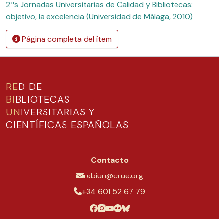
2ªs Jornadas Universitarias de Calidad y Bibliotecas:
objetivo, la excelencia (Universidad de Málaga, 2010)
Página completa del ítem
RE
D DE
BI
BLIOTECAS
UN
IVERSITARIAS Y
CIENTÍFICAS ESPAÑOLAS
Contacto
rebiun@crue.org
+34 601 52 67 79