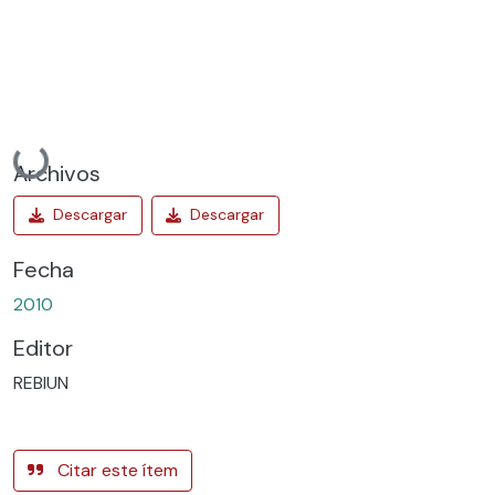
Cargando...
Archivos
Fecha
2010
Editor
REBIUN
Citar este ítem