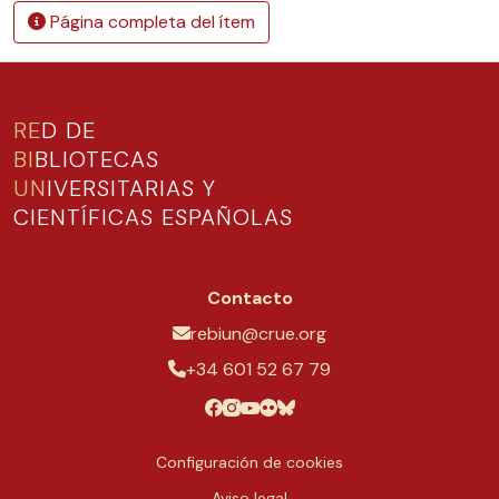
Página completa del ítem
RE
D DE
BI
BLIOTECAS
UN
IVERSITARIAS Y
CIENTÍFICAS ESPAÑOLAS
Contacto
rebiun@crue.org
+34 601 52 67 79
Configuración de cookies
Aviso legal