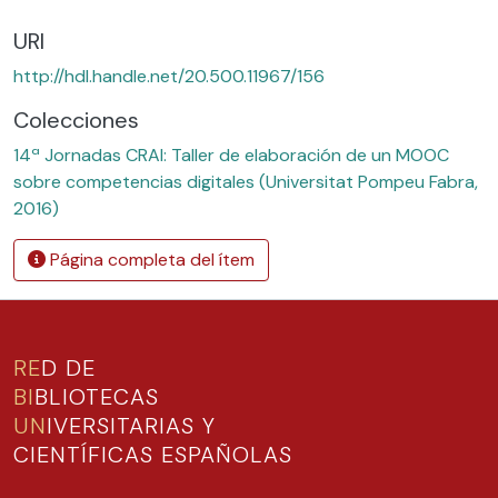
URI
http://hdl.handle.net/20.500.11967/156
Colecciones
14ª Jornadas CRAI: Taller de elaboración de un MOOC
sobre competencias digitales (Universitat Pompeu Fabra,
2016)
Página completa del ítem
RE
D DE
BI
BLIOTECAS
UN
IVERSITARIAS Y
CIENTÍFICAS ESPAÑOLAS