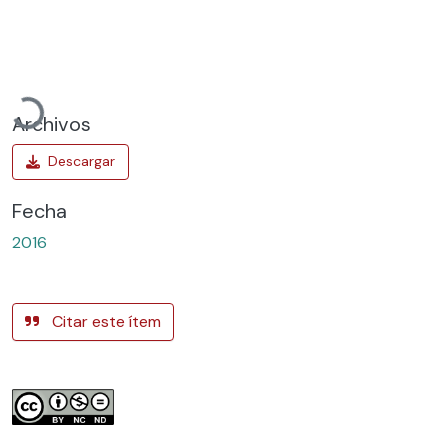
gando...
Archivos
Fecha
2016
Citar este ítem