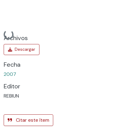
Cargando...
Archivos
Fecha
2007
Editor
REBIUN
Citar este ítem