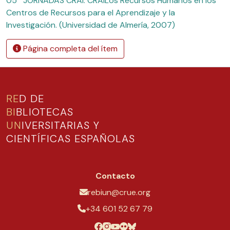
05ª JORNADAS CRAI: CRAILos Recursos Humanos en los
Centros de Recursos para el Aprendizaje y la
Investigación. (Universidad de Almería, 2007)
Página completa del ítem
RE
D DE
BI
BLIOTECAS
UN
IVERSITARIAS Y
CIENTÍFICAS ESPAÑOLAS
Contacto
rebiun@crue.org
+34 601 52 67 79