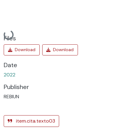
Loading...
Files
Date
2022
Publisher
REBIUN
item.cita.texto03