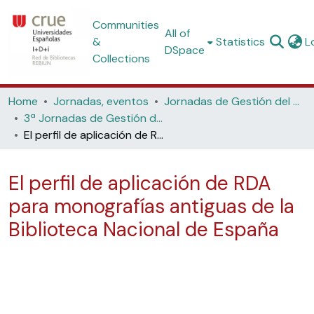
Communities
All of
&
Statistics
L
DSpace
Collections
Home
Jornadas, eventos
Jornadas de Gestión del Patrimonio Bibliográfico
3ª Jornadas de Gestión del Patrimonio Bibliográfico (Universitat de València, 2022)
El perfil de aplicación de RDA para monografías antiguas de la Biblioteca Nacional de España
El perfil de aplicación de RDA
para monografías antiguas de la
Biblioteca Nacional de España