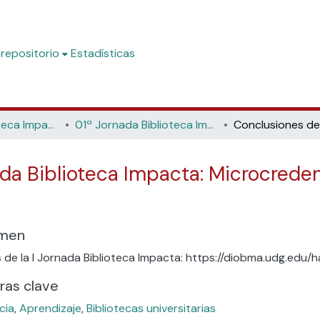
 repositorio
Estadísticas
Jornadas Biblioteca Impacta
01ª Jornada Biblioteca Impacta: Microcredenciales y contextos para el aprendizaje (Universidad de Girona, 2025)
ada Biblioteca Impacta: Microcrede
men
 de la I Jornada Biblioteca Impacta: https://diobma.udg.edu/
ras clave
cia
,
Aprendizaje
,
Bibliotecas universitarias