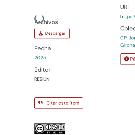
URI
https:
Cargando...
Archivos
Cole
01ª Jo
Girona
Fecha
2025
Pá
Editor
REBIUN
Citar este ítem