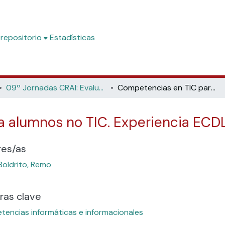
 repositorio
Estadísticas
09ª Jornadas CRAI: Evaluación y acreditación de las competencias informáticas e informacionales, (Universidade de Santiago de Compostela, 2011)
Competencias en TIC para alumnos no TIC. Experiencia ECDL en la UAB
 alumnos no TIC. Experiencia ECDL
res/as
Boldrito, Remo
ras clave
encias informáticas e informacionales