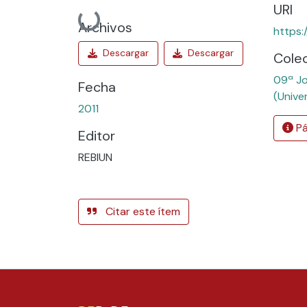
URI
Cargando...
Archivos
https:
Cole
09ª Jo
Fecha
(Unive
2011
Pá
Editor
REBIUN
Citar este ítem