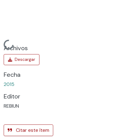
Cargando...
Archivos
Fecha
2015
Editor
REBIUN
Citar este ítem