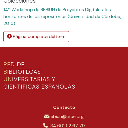
Colecciones
14º Workshop de REBIUN de Proyectos Digitales: los
horizontes de los repositorios (Universidad de Córdoba,
2015)
Página completa del ítem
RE
D DE
BI
BLIOTECAS
UN
IVERSITARIAS Y
CIENTÍFICAS ESPAÑOLAS
Contacto
rebiun@crue.org
+34 601 52 67 79