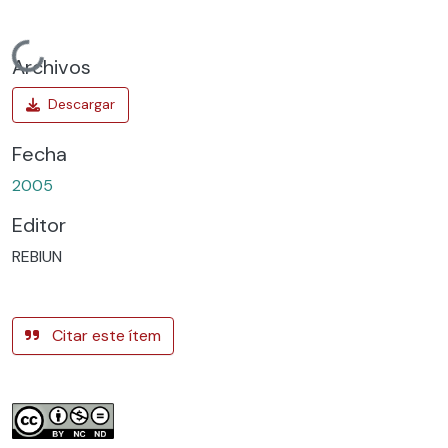
Cargando...
Archivos
Fecha
2005
Editor
REBIUN
Citar este ítem