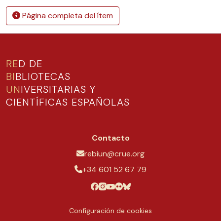
Página completa del ítem
RE
D DE
BI
BLIOTECAS
UN
IVERSITARIAS Y
CIENTÍFICAS ESPAÑOLAS
Contacto
rebiun@crue.org
+34 601 52 67 79
Configuración de cookies