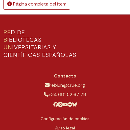
Página completa del ítem
RE
D DE
BI
BLIOTECAS
UN
IVERSITARIAS Y
CIENTÍFICAS ESPAÑOLAS
Contacto
rebiun@crue.org
+34 601 52 67 79
Configuración de cookies
Aviso legal