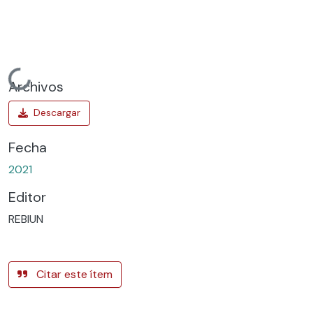
Cargando...
Archivos
Fecha
2021
Editor
REBIUN
Citar este ítem