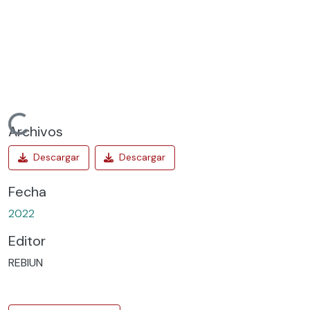
Cargando...
Archivos
Fecha
2022
Editor
REBIUN