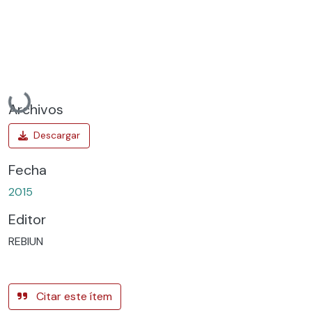
Cargando...
Archivos
Fecha
2015
Editor
REBIUN
Citar este ítem