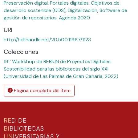
Preservación digital
,
Portales digitales
,
Objetivos de
desarrollo sostenible (ODS)
,
Digitalización
,
Software de
gestión de repositorios
,
Agenda 2030
URI
http://hdl.handle.net/20.500.11967/1123
Colecciones
19º Workshop de REBIUN de Proyectos Digitales:
Sostenibilidad para las bibliotecas del siglo XXI
(Universidad de Las Palmas de Gran Canaria, 2022)
Página completa del ítem
RE
D DE
BI
BLIOTECAS
UN
IVERSITARIAS Y