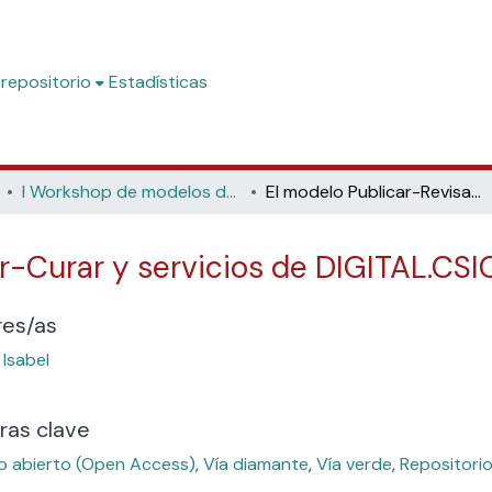
 repositorio
Estadísticas
I Workshop de modelos de publicación científica: más allá de los acuerdos transformativos (2024)
El modelo Publicar-Revisar-Curar y servicios de DIGITAL.CSIC
r-Curar y servicios de DIGITAL.CSI
res/as
 Isabel
ras clave
 abierto (Open Access)
,
Vía diamante
,
Vía verde
,
Repositorio