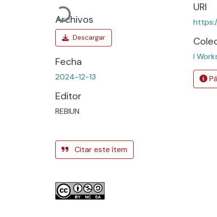
Cargando...
URI
Archivos
https:
Cole
I Work
Fecha
2024-12-13
Pá
Editor
REBIUN
Citar este ítem