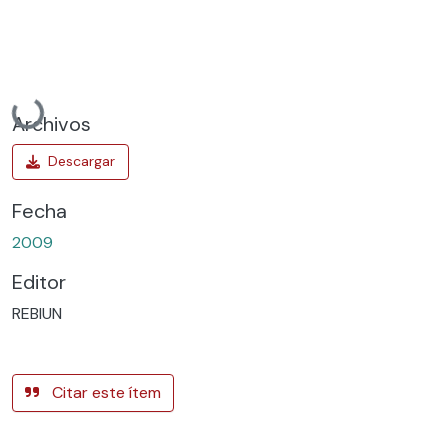
Cargando...
Archivos
Fecha
2009
Editor
REBIUN
Citar este ítem