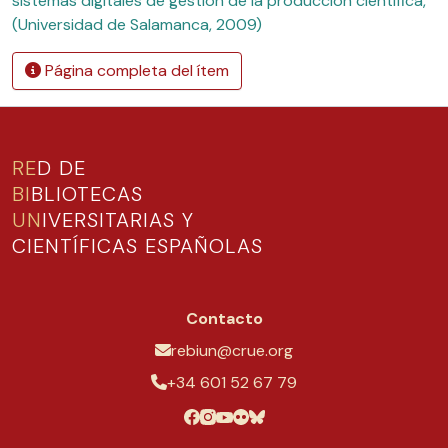
sistemas digitales de gestión de la producción científica,
(Universidad de Salamanca, 2009)
Página completa del ítem
RE
D DE
BI
BLIOTECAS
UN
IVERSITARIAS Y
CIENTÍFICAS ESPAÑOLAS
Contacto
rebiun@crue.org
+34 601 52 67 79