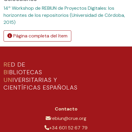
14º Workshop de REBIUN de Proyectos Digitales: los
horizontes de los repositorios (Universidad de Córdoba,
2015)
Página completa del ítem
RE
D DE
BI
BLIOTECAS
UN
IVERSITARIAS Y
CIENTÍFICAS ESPAÑOLAS
Contacto
rebiun@crue.org
+34 601 52 67 79