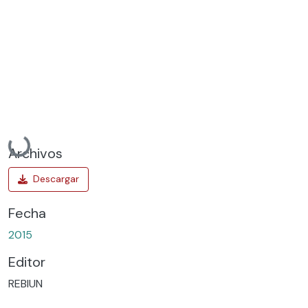
Cargando...
Archivos
Fecha
2015
Editor
REBIUN