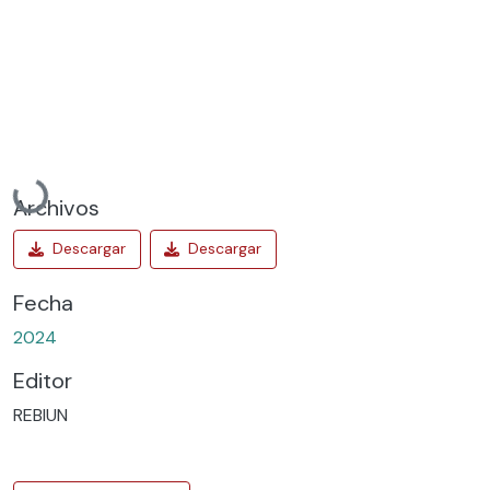
Cargando...
Archivos
Fecha
2024
Editor
REBIUN