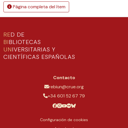
Página completa del ítem
RE
D DE
BI
BLIOTECAS
UN
IVERSITARIAS Y
CIENTÍFICAS ESPAÑOLAS
Contacto
rebiun@crue.org
+34 601 52 67 79
Configuración de cookies