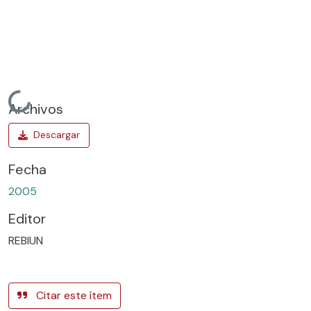
Cargando...
Archivos
Fecha
2005
Editor
REBIUN
Citar este ítem